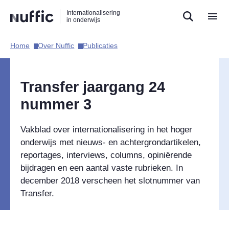
Direct
Direct
Direct
Internationalisering
naar
naar
naar
in onderwijs
de
de
de
zoekfunctie
hoofdnavigatie
inhoud
Home​
Over Nuffic​
Publicaties​
Hoofdnavigatie
Transfer jaargang 24
nummer 3
Vakblad over internationalisering in het hoger
onderwijs met nieuws- en achtergrondartikelen,
reportages, interviews, columns, opiniërende
bijdragen en een aantal vaste rubrieken. In
december 2018 verscheen het slotnummer van
Transfer.