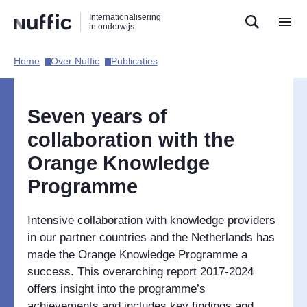
Direct
Direct
Direct
Internationalisering
naar
naar
naar
in onderwijs
de
de
de
zoekfunctie
hoofdnavigatie
inhoud
Home​
Over Nuffic​
Publicaties​
Hoofdnavigatie
Seven years of
collaboration with the
Orange Knowledge
Programme
Intensive collaboration with knowledge providers
in our partner countries and the Netherlands has
made the Orange Knowledge Programme a
success. This overarching report 2017-2024
offers insight into the programme’s
achievements and includes key findings and