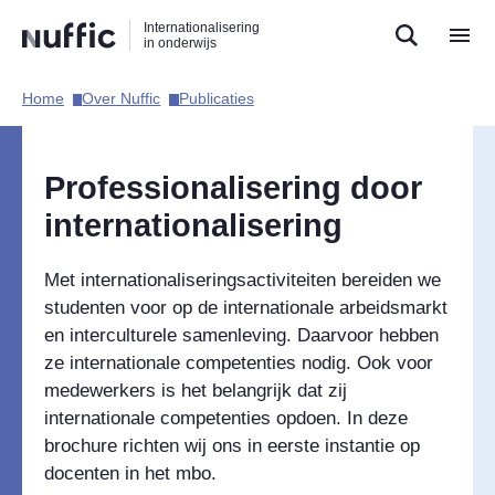
Direct
Direct
Direct
Internationalisering
naar
naar
naar
in onderwijs
de
de
de
zoekfunctie
hoofdnavigatie
inhoud
Home​
Over Nuffic​
Publicaties​
Hoofdnavigatie
Professionalisering door
internationalisering
Met internationaliseringsactiviteiten bereiden we
studenten voor op de internationale arbeidsmarkt
en interculturele samenleving. Daarvoor hebben
ze internationale competenties nodig. Ook voor
medewerkers is het belangrijk dat zij
internationale competenties opdoen. In deze
brochure richten wij ons in eerste instantie op
docenten in het mbo.