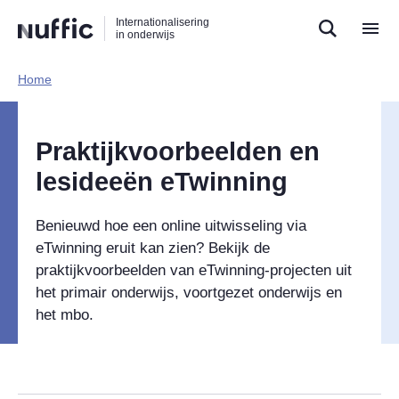
Direct
Direct
Direct
Internationalisering
naar
naar
naar
in onderwijs
de
de
de
zoekfunctie
hoofdnavigatie
inhoud
Home​
Hoofdnavigatie
Praktijkvoorbeelden en
lesideeën eTwinning
Benieuwd hoe een online uitwisseling via
eTwinning eruit kan zien? Bekijk de
praktijkvoorbeelden van eTwinning-projecten uit
het primair onderwijs, voortgezet onderwijs en
het mbo.