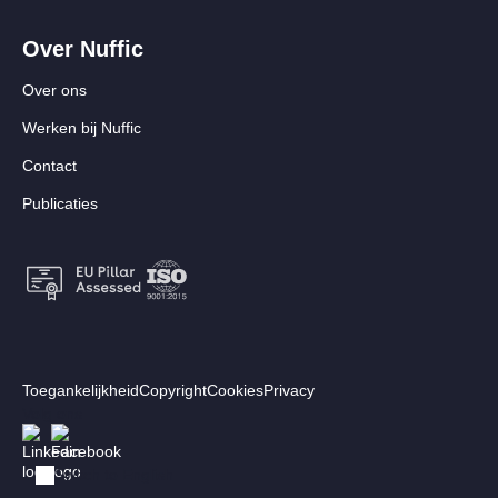
Over Nuffic
Over ons
Werken bij Nuffic
Contact
Publicaties
Footer:
Toegankelijkheid
Copyright
Cookies
Privacy
Secundair
Volg ons
Afbeelding
Afbeelding
menu
Switch to English