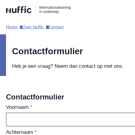
Direct
Direct
Direct
Internationalisering
naar
naar
naar
in onderwijs
de
de
de
zoekfunctie
hoofdnavigatie
inhoud
Home​
Over Nuffic​
Contact​
Hoofdnavigatie
Contactformulier
Heb je een vraag? Neem dan contact op met ons.
Contactformulier
Voornaam
Achternaam