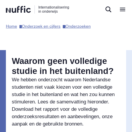
Direct
Direct
Direct
Internationalisering
naar
naar
naar
in onderwijs
de
de
de
zoekfunctie
hoofdnavigatie
inhoud
Home​
Onderzoek en cijfers​
Onderzoeken​
Hoofdnavigatie
Waarom geen volledige
studie in het buitenland?
We hebben onderzocht waarom Nederlandse
studenten niet vaak kiezen voor een volledige
studie in het buitenland en wat hen zou kunnen
stimuleren. Lees de samenvatting hieronder.
Download het rapport voor de volledige
onderzoeksresultaten en aanbevelingen, onze
aanpak en de gebruikte bronnen.