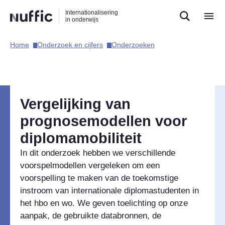
Direct
Direct
Direct
Internationalisering
naar
naar
naar
in onderwijs
de
de
de
zoekfunctie
hoofdnavigatie
inhoud
Home​
Onderzoek en cijfers​
Onderzoeken​
Hoofdnavigatie
Vergelijking van
prognosemodellen voor
diplomamobiliteit
In dit onderzoek hebben we verschillende
voorspelmodellen vergeleken om een
voorspelling te maken van de toekomstige
instroom van internationale diplomastudenten in
het hbo en wo. We geven toelichting op onze
aanpak, de gebruikte databronnen, de