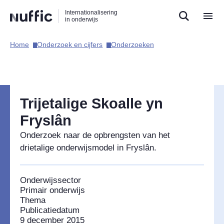
Direct
Direct
Direct
Internationalisering
naar
naar
naar
in onderwijs
de
de
de
zoekfunctie
hoofdnavigatie
inhoud
Home​
Onderzoek en cijfers​
Onderzoeken​
Hoofdnavigatie
Trijetalige Skoalle yn
Fryslân
Onderzoek naar de opbrengsten van het
drietalige onderwijsmodel in Fryslân.
Onderwijssector
Primair onderwijs
Thema
Publicatiedatum
9 december 2015