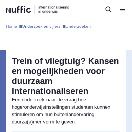
Direct
Direct
Direct
Internationalisering
naar
naar
naar
in onderwijs
de
de
de
zoekfunctie
hoofdnavigatie
inhoud
Home​
Onderzoek en cijfers​
Onderzoeken​
Hoofdnavigatie
Trein of vliegtuig? Kansen
en mogelijkheden voor
duurzaam
internationaliseren
Een onderzoek naar de vraag hoe
hogeronderwijsinstellingen studenten kunnen
stimuleren om hun buitenlandervaring
duurza(a)mer vorm te geven.