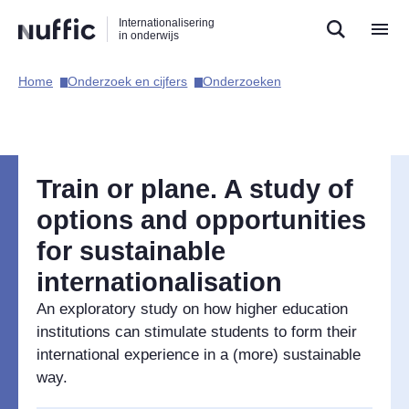
Direct
Direct
Direct
Internationalisering
naar
naar
naar
in onderwijs
de
de
de
zoekfunctie
hoofdnavigatie
inhoud
Home​
Onderzoek en cijfers​
Onderzoeken​
Hoofdnavigatie
Train or plane. A study of
options and opportunities
for sustainable
internationalisation
An exploratory study on how higher education
institutions can stimulate students to form their
international experience in a (more) sustainable
way.