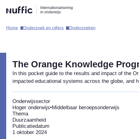
Direct
Direct
Direct
Internationalisering
naar
naar
naar
in onderwijs
de
de
de
zoekfunctie
hoofdnavigatie
inhoud
Home​
Onderzoek en cijfers​
Onderzoeken​
Hoofdnavigatie
The Orange Knowledge Progra
In this pocket guide to the results and impact of th
impacted educational systems across the globe, and ho
Onderwijssector
Hoger onderwijs
•
Middelbaar beroepsonderwijs
Thema
Duurzaamheid
Publicatiedatum
1 oktober 2024