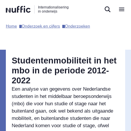
Direct
Direct
Direct
Internationalisering
naar
naar
naar
in onderwijs
de
de
de
zoekfunctie
hoofdnavigatie
inhoud
Home​
Onderzoek en cijfers​
Onderzoeken​
Hoofdnavigatie
Studentenmobiliteit in het
mbo in de periode 2012-
2022
Een analyse van gegevens over Nederlandse
studenten in het middelbaar beroepsonderwijs
(mbo) die voor hun studie of stage naar het
buitenland gaan, ook wel bekend als uitgaande
mobiliteit, en buitenlandse studenten die naar
Nederland komen voor studie of stage, ofwel