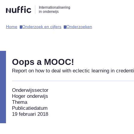
Direct
Direct
Direct
Internationalisering
naar
naar
naar
in onderwijs
de
de
de
zoekfunctie
hoofdnavigatie
inhoud
Home​
Onderzoek en cijfers​
Onderzoeken​
Hoofdnavigatie
Oops a MOOC!
Report on how to deal with eclectic learning in credenti
Onderwijssector
Hoger onderwijs
Thema
Publicatiedatum
19 februari 2018