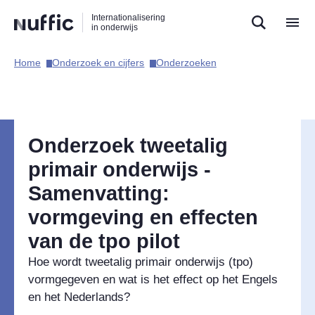
Direct
Direct
Direct
Internationalisering
naar
naar
naar
in onderwijs
de
de
de
zoekfunctie
hoofdnavigatie
inhoud
Home​
Onderzoek en cijfers​
Onderzoeken​
Hoofdnavigatie
Onderzoek tweetalig
primair onderwijs -
Samenvatting:
vormgeving en effecten
van de tpo pilot
Hoe wordt tweetalig primair onderwijs (tpo)
vormgegeven en wat is het effect op het Engels
en het Nederlands?