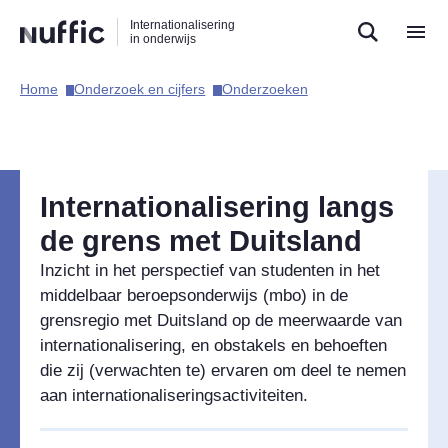
Direct
Direct
Direct
Internationalisering
naar
naar
naar
in onderwijs
de
de
de
zoekfunctie
hoofdnavigatie
inhoud
Home​
Onderzoek en cijfers​
Onderzoeken​
Hoofdnavigatie
Internationalisering langs
de grens met Duitsland
Inzicht in het perspectief van studenten in het
middelbaar beroepsonderwijs (mbo) in de
grensregio met Duitsland op de meerwaarde van
internationalisering, en obstakels en behoeften
die zij (verwachten te) ervaren om deel te nemen
aan internationaliseringsactiviteiten.