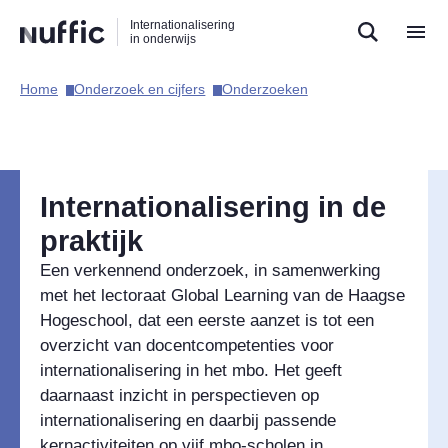
Direct
Direct
Direct
Internationalisering
naar
naar
naar
in onderwijs
de
de
de
zoekfunctie
hoofdnavigatie
inhoud
Home​
Onderzoek en cijfers​
Onderzoeken​
Hoofdnavigatie
Internationalisering in de
praktijk
Een verkennend onderzoek, in samenwerking
met het lectoraat Global Learning van de Haagse
Hogeschool, dat een eerste aanzet is tot een
overzicht van docentcompetenties voor
internationalisering in het mbo. Het geeft
daarnaast inzicht in perspectieven op
internationalisering en daarbij passende
kernactiviteiten op vijf mbo-scholen in