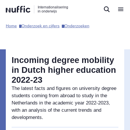
Direct
Direct
Direct
Internationalisering
naar
naar
naar
in onderwijs
de
de
de
zoekfunctie
hoofdnavigatie
inhoud
Home​
Onderzoek en cijfers​
Onderzoeken​
Hoofdnavigatie
Incoming degree mobility
in Dutch higher education
2022-23
The latest facts and figures on university degree
students coming from abroad to study in the
Netherlands in the academic year 2022-2023,
with an analysis of the current trends and
developments.