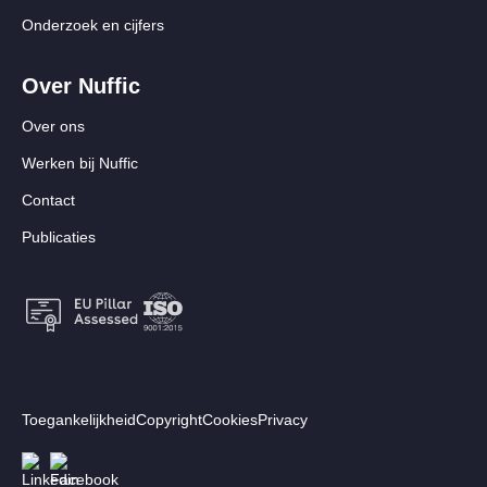
Onderzoek en cijfers
Over Nuffic
Over ons
Werken bij Nuffic
Contact
Publicaties
Footer:
Toegankelijkheid
Copyright
Cookies
Privacy
Secundair
Volg ons
Afbeelding
Afbeelding
menu