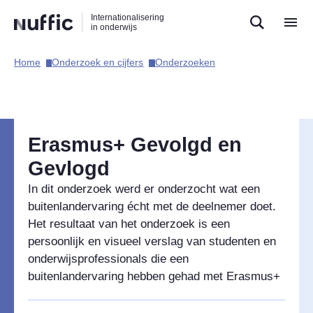
Direct
Direct
Direct
Internationalisering
naar
naar
naar
in onderwijs
de
de
de
zoekfunctie
hoofdnavigatie
inhoud
Home​
Onderzoek en cijfers​
Onderzoeken​
Hoofdnavigatie
Erasmus+ Gevolgd en
Gevlogd
In dit onderzoek werd er onderzocht wat een
buitenlandervaring écht met de deelnemer doet.
Het resultaat van het onderzoek is een
persoonlijk en visueel verslag van studenten en
onderwijsprofessionals die een
buitenlandervaring hebben gehad met Erasmus+