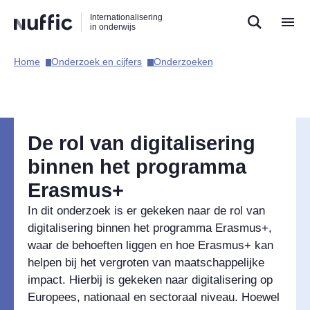
Direct
Direct
Direct
Internationalisering
naar
naar
naar
in onderwijs
de
de
de
zoekfunctie
hoofdnavigatie
inhoud
Home​
Onderzoek en cijfers​
Onderzoeken​
Hoofdnavigatie
De rol van digitalisering
binnen het programma
Erasmus+
In dit onderzoek is er gekeken naar de rol van
digitalisering binnen het programma Erasmus+,
waar de behoeften liggen en hoe Erasmus+ kan
helpen bij het vergroten van maatschappelijke
impact. Hierbij is gekeken naar digitalisering op
Europees, nationaal en sectoraal niveau. Hoewel