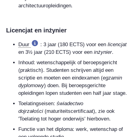
architectuuropleidingen
.
Licencjat
en
inżynier
Duur
: 3 jaar (180 ECTS) voor een
licencjat
en 3½ jaar (210 ECTS) voor een
inżynier
.
Inhoud: wetenschappelijk of beroepsgericht
(praktisch). Studenten schrijven altijd een
scriptie en moeten een eindexamen (
egzamin
dyplomowy
) doen. Bij beroepsgerichte
opleidingen lopen studenten een half jaar stage.
Toelatingseisen:
świadectwo
dojrzałości
(maturiteitscertificaat), zie ook
'Toelating tot hoger onderwijs' hierboven.
Functie van het diploma: werk, wetenschap of
een volgende studie.