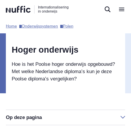
Direct
Direct
Direct
Internationalisering
naar
naar
naar
in onderwijs
de
de
de
zoekfunctie
hoofdnavigatie
inhoud
Home​
Onderwijssystemen​
Polen​
Hoofdnavigatie
Hoger onderwijs
Hoe is het Poolse hoger onderwijs opgebouwd?
Met welke Nederlandse diploma’s kun je deze
Poolse diploma’s vergelijken?
Op deze pagina