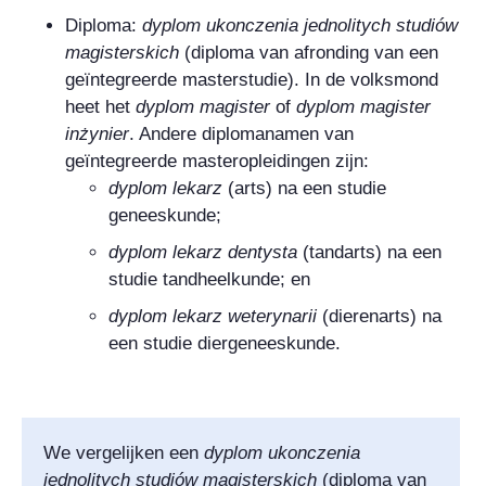
Diploma:
dyplom ukonczenia jednolitych studiów
magisterskich
(diploma van afronding van een
geïntegreerde masterstudie). In de volksmond
heet het
dyplom magister
of
dyplom magister
inżynier
. Andere diplomanamen van
geïntegreerde masteropleidingen zijn:
dyplom
lekarz
(arts) na een studie
geneeskunde;
dyplom
lekarz dentysta
(tandarts) na een
studie tandheelkunde; en
dyplom
lekarz weterynarii
(dierenarts) na
een studie diergeneeskunde.
We vergelijken een
dyplom ukonczenia
jednolitych studiów magisterskich
(diploma van