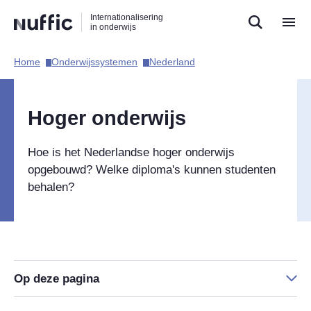
Direct
Direct
Direct
Internationalisering
naar
naar
naar
in onderwijs
de
de
de
zoekfunctie
hoofdnavigatie
inhoud
Home​
Onderwijssystemen​
Nederland​
Hoofdnavigatie
Hoger onderwijs
Hoe is het Nederlandse hoger onderwijs
opgebouwd? Welke diploma's kunnen studenten
behalen?
Op deze pagina