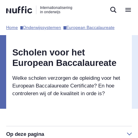
Direct
Direct
Direct
Internationalisering
naar
naar
naar
in onderwijs
de
de
de
zoekfunctie
hoofdnavigatie
inhoud
Home​
Onderwijssystemen​
European Baccalaureate​
Hoofdnavigatie
Scholen voor het
European Baccalaureate
Welke scholen verzorgen de opleiding voor het
European Baccalaureate Certificate? En hoe
controleren wij of de kwaliteit in orde is?
Op deze pagina