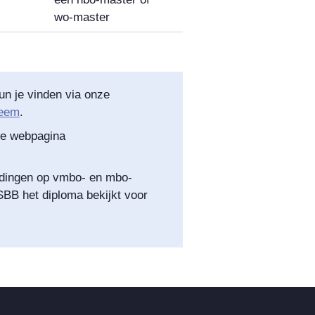
wo-master
un je vinden via onze
teem
.
ze webpagina
eidingen op vmbo- en mbo-
SBB het diploma bekijkt voor