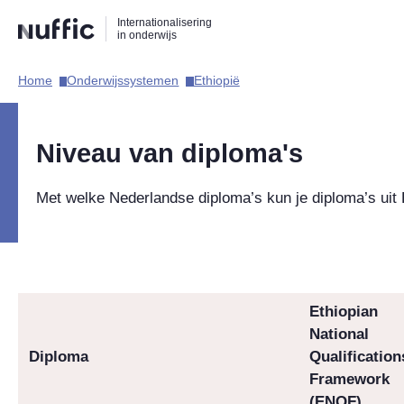
Direct
Direct
Direct
Internationalisering
naar
naar
naar
in onderwijs
de
de
de
zoekfunctie
hoofdnavigatie
inhoud
Home​
Onderwijssystemen​
Ethiopië​
Hoofdnavigatie
Niveau van diploma's
Met welke Nederlandse diploma’s kun je diploma’s uit 
Ethiopian
National
Diploma
Qualification
Framework
(
ENQF)