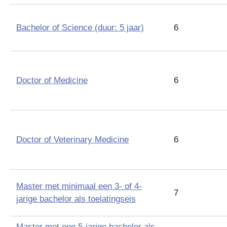
Bachelor of Science
(duur: 5 jaar)
6
Doctor of Medicine
6
Doctor of Veterinary Medicine
6
Master met minimaal een 3- of 4-
7
jarige bachelor als toelatingseis
Master met een 5-jarige bachelor als