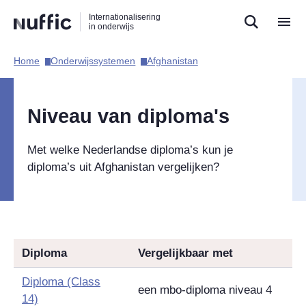
Direct
Direct
Direct
Internationalisering
naar
naar
naar
in onderwijs
de
de
de
zoekfunctie
hoofdnavigatie
inhoud
Home​
Onderwijssystemen​
Afghanistan​
Hoofdnavigatie
Niveau van diploma's
Met welke Nederlandse diploma’s kun je
diploma’s uit Afghanistan vergelijken?
Diploma
Vergelijkbaar met
Diploma (Class
een mbo-diploma niveau 4
14)