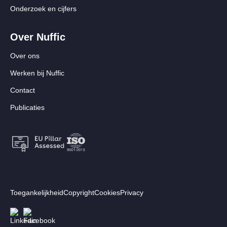
Onderzoek en cijfers
Over Nuffic
Over ons
Werken bij Nuffic
Contact
Publicaties
Footer:
Toegankelijkheid
Copyright
Cookies
Privacy
Secundair
Volg ons
Afbeelding
Afbeelding
menu