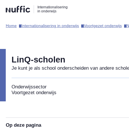
Direct
Direct
Direct
Internationalisering
naar
naar
naar
in onderwijs
de
de
de
zoekfunctie
hoofdnavigatie
inhoud
Home​
Internationalisering in onderwijs​
Voortgezet onderwijs​
N
Hoofdnavigatie
LinQ-scholen
Je kunt je als school onderscheiden van andere scholen
Onderwijssector
Voortgezet onderwijs
Op deze pagina