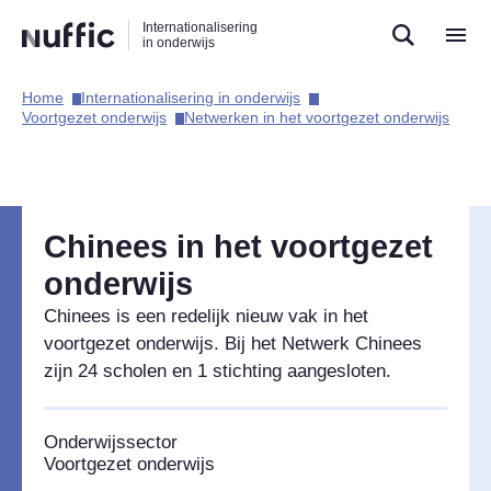
Direct
Direct
Direct
Internationalisering
naar
naar
naar
in onderwijs
de
de
de
zoekfunctie
hoofdnavigatie
inhoud
Home​
Internationalisering in onderwijs​
Hoofdnavigatie
Voortgezet onderwijs​
Netwerken in het voortgezet onderwijs​
Chinees in het voortgezet
onderwijs
Chinees is een redelijk nieuw vak in het
voortgezet onderwijs. Bij het Netwerk Chinees
zijn 24 scholen en 1 stichting aangesloten.
Onderwijssector
Voortgezet onderwijs