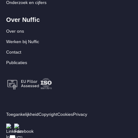
Onderzoek en cijfers
Over Nuffic
Over ons
Werken bij Nuffic
Contact
Publicaties
Footer:
Toegankelijkheid
Copyright
Cookies
Privacy
Secundair
Volg ons
Afbeelding
Afbeelding
menu
Switch to English