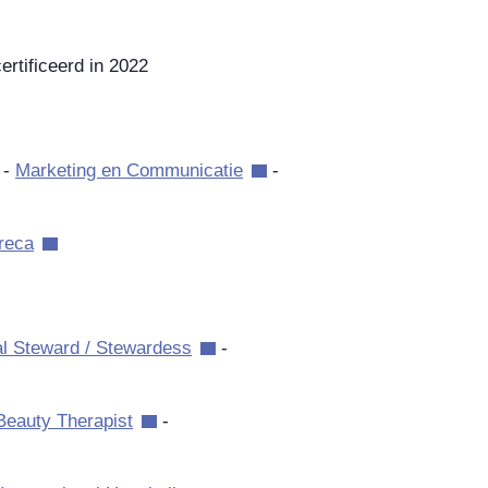
ertificeerd in 2022
 -
Marketing en Communicatie
-
reca
al Steward / Stewardess
-
 Beauty Therapist
-