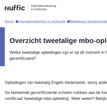
Direct
Direct
Direct
Internationalisering
naar
naar
naar
in onderwijs
de
de
de
zoekfunctie
hoofdnavigatie
inhoud
Home​
Internationalisering in onderwijs​
Middelbaar beroepsonder
Hoofdnavigatie
Overzicht tweetalige mbo-op
Welke tweetalige opleidingen zijn er op dit moment in 
gecertificeerd?
Opleidingen zijn tweetalig Engels-Nederlands, tenzij and
De benoemde gecertificeerde scholen voldoen aan de kwa
certificaat 'tweetalige mbo-opleiding'. Meer weten? Bekij