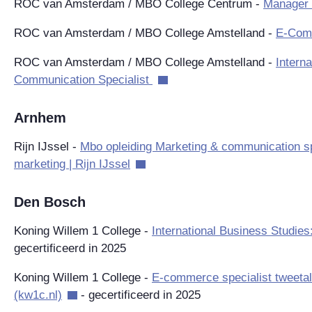
ROC van Amsterdam / MBO College Centrum -
Manager I
ROC van Amsterdam / MBO College Amstelland -
E-Com
ROC van Amsterdam / MBO College Amstelland -
Intern
Communication Specialist
Arnhem
Rijn IJssel -
Mbo opleiding Marketing & communication spe
marketing | Rijn IJssel
Den Bosch
Koning Willem 1 College -
International Business Studie
gecertificeerd in 2025
Koning Willem 1 College -
E-commerce specialist tweetali
(kw1c.nl)
- gecertificeerd in 2025