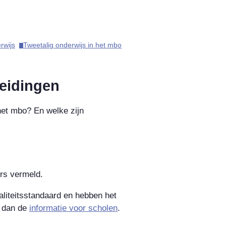
wijs​
Tweetalig onderwijs in het mbo​
leidingen
het mbo? En welke zijn
ers vermeld.
liteitsstandaard en hebben het
k dan de
informatie voor scholen
.