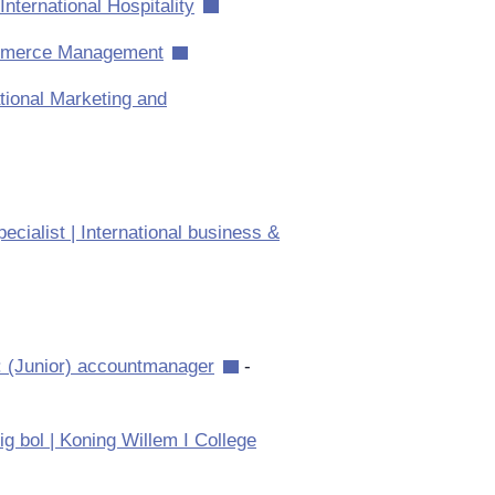
nternational Hospitality
merce Management
ational Marketing and
cialist | International business &
s: (Junior) accountmanager
-
g bol | Koning Willem I College