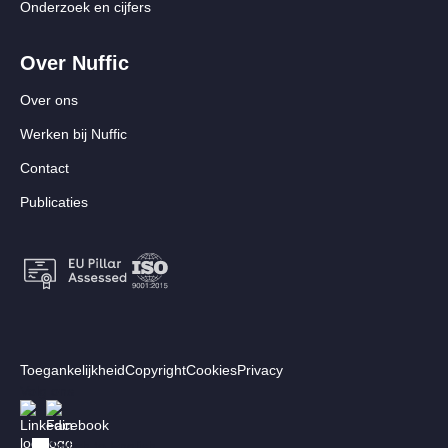
Onderzoek en cijfers
Over Nuffic
Over ons
Werken bij Nuffic
Contact
Publicaties
Footer:
Toegankelijkheid
Copyright
Cookies
Privacy
Secundair
Volg ons
Afbeelding
Afbeelding
menu
Switch to English