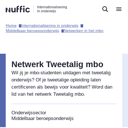
Direct
Direct
Direct
Internationalisering
naar
naar
naar
in onderwijs
de
de
de
zoekfunctie
hoofdnavigatie
inhoud
Home​
Internationalisering in onderwijs​
Hoofdnavigatie
Middelbaar beroepsonderwijs​
Netwerken in het mbo​
Netwerk Tweetalig mbo
Wil jij je mbo-studenten uitdagen met tweetalig
onderwijs? Of je tweetalige opleiding laten
certificeren als bewijs voor kwaliteit? Word dan
lid van het netwerk Tweetalig mbo.
Onderwijssector
Middelbaar beroepsonderwijs