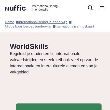
Direct
Direct
Direct
Internationalisering
naar
naar
naar
in onderwijs
de
de
de
zoekfunctie
hoofdnavigatie
inhoud
Home​
Internationalisering in onderwijs​
Hoofdnavigatie
Middelbaar beroepsonderwijs​
Internationaliseringskaart​
WorldSkills
Begeleid je studenten bij internationale
vakwedstrijden en steek zelf ook veel op van de
internationale en interculturele elementen van je
vakgebied.