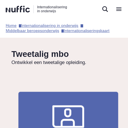
Direct
Direct
Direct
Internationalisering
naar
naar
naar
in onderwijs
de
de
de
zoekfunctie
hoofdnavigatie
inhoud
Home​
Internationalisering in onderwijs​
Hoofdnavigatie
Middelbaar beroepsonderwijs​
Internationaliseringskaart​
Tweetalig mbo
Ontwikkel een tweetalige opleiding.