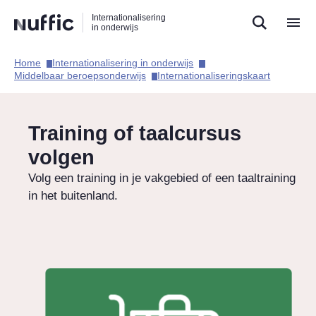
Direct
Direct
Direct
Internationalisering
naar
naar
naar
in onderwijs
de
de
de
zoekfunctie
hoofdnavigatie
inhoud
Home​
Internationalisering in onderwijs​
Hoofdnavigatie
Middelbaar beroepsonderwijs​
Internationaliseringskaart​
Training of taalcursus
volgen
Volg een training in je vakgebied of een taaltraining
in het buitenland.