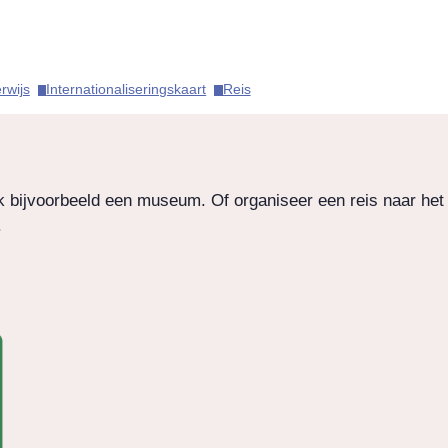
wijs​
Internationaliseringskaart​
Reis​
k bijvoorbeeld een museum. Of organiseer een reis naar het 
.