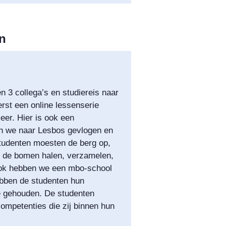
en
 3 collega’s en studiereis naar
st een online lessenserie
eer. Hier is ook een
ijn we naar Lesbos gevlogen en
studenten moesten de berg op,
it de bomen halen, verzamelen,
 Ook hebben we een mbo-school
ebben de studenten hun
e gehouden. De studenten
competenties die zij binnen hun