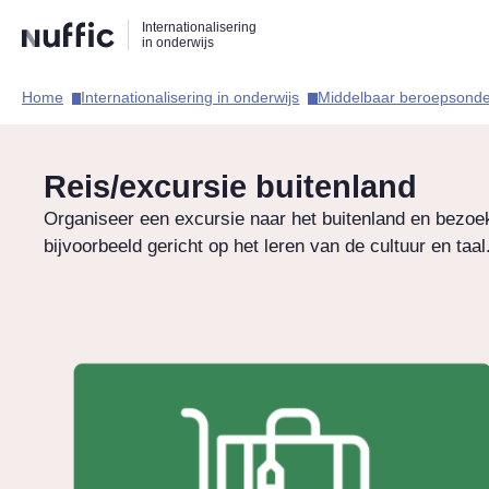
Direct
Direct
Direct
Internationalisering
naar
naar
naar
in onderwijs
de
de
de
zoekfunctie
hoofdnavigatie
inhoud
Home​
Internationalisering in onderwijs​
Middelbaar beroepsonder
Hoofdnavigatie
Reis/excursie buitenland
Organiseer een excursie naar het buitenland en bezoe
bijvoorbeeld gericht op het leren van de cultuur en taal