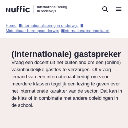
Direct
Direct
Direct
Internationalisering
naar
naar
naar
in onderwijs
de
de
de
zoekfunctie
hoofdnavigatie
inhoud
Home​
Internationalisering in onderwijs​
Hoofdnavigatie
Middelbaar beroepsonderwijs​
Internationaliseringskaart​
(Internationale) gastspreker
Vraag een docent uit het buitenland om een (online)
vakinhoudelijke gastles te verzorgen. Of vraag
iemand van een internationaal bedrijf om voor
meerdere klassen tegelijk een lezing te geven over
het internationale karakter van de sector. Dat kan in
de klas of in combinatie met andere opleidingen in
de school.