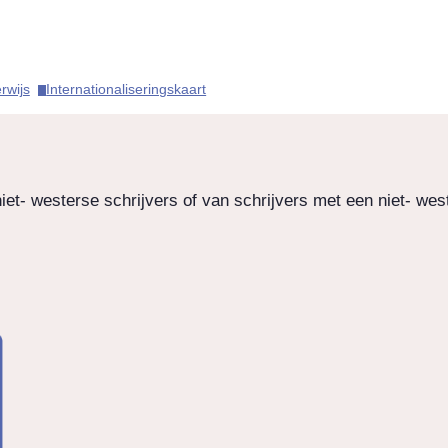
wijs​
Internationaliseringskaart​
iet- westerse schrijvers of van schrijvers met een niet- we