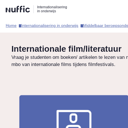
Direct
Direct
Direct
Internationalisering
naar
naar
naar
in onderwijs
de
de
de
zoekfunctie
hoofdnavigatie
inhoud
Home​
Internationalisering in onderwijs​
Middelbaar beroepsonder
Hoofdnavigatie
Internationale film/literatuur
Vraag je studenten om boeken/ artikelen te lezen van n
mbo van internationale films tijdens filmfestivals.