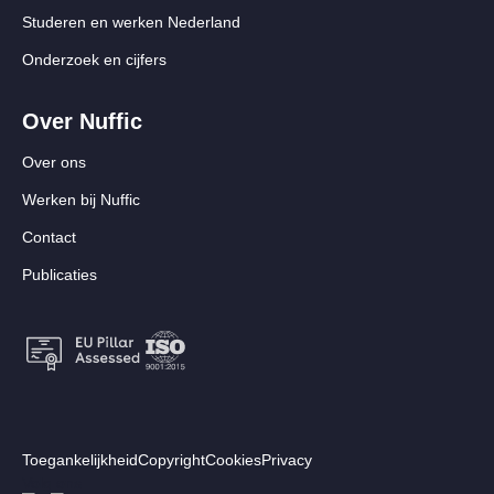
Studeren en werken Nederland
Onderzoek en cijfers
Over Nuffic
Over ons
Werken bij Nuffic
Contact
Publicaties
Footer:
Toegankelijkheid
Copyright
Cookies
Privacy
Secundair
Volg ons