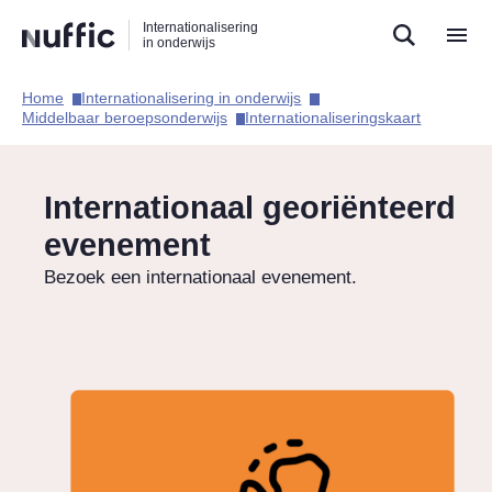
Direct
Direct
Direct
Internationalisering
naar
naar
naar
in onderwijs
de
de
de
zoekfunctie
hoofdnavigatie
inhoud
Home​
Internationalisering in onderwijs​
Hoofdnavigatie
Middelbaar beroepsonderwijs​
Internationaliseringskaart​
Internationaal georiënteerd
evenement
Bezoek een internationaal evenement.