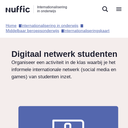
Direct
Direct
Direct
Internationalisering
naar
naar
naar
in onderwijs
de
de
de
zoekfunctie
hoofdnavigatie
inhoud
Home​
Internationalisering in onderwijs​
Hoofdnavigatie
Middelbaar beroepsonderwijs​
Internationaliseringskaart​
Digitaal netwerk studenten
Organiseer een activiteit in de klas waarbij je het
informele internationale netwerk (social media en
games) van studenten inzet.