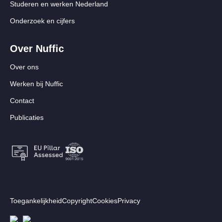
Studeren en werken Nederland
Onderzoek en cijfers
Over Nuffic
Over ons
Werken bij Nuffic
Contact
Publicaties
Footer:
Toegankelijkheid
Copyright
Cookies
Privacy
Secundair
Volg ons
Afbeelding
Afbeelding