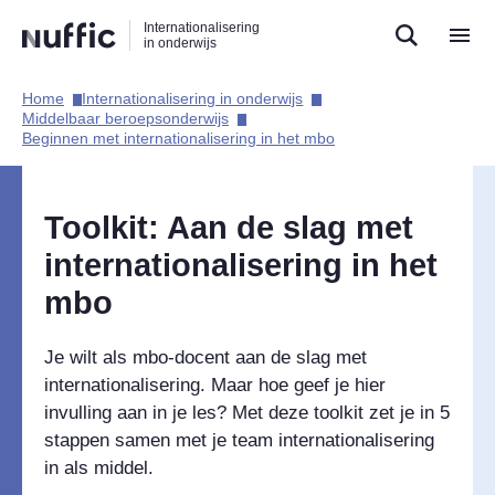
Direct
Direct
Direct
Internationalisering
naar
naar
naar
in onderwijs
de
de
de
zoekfunctie
hoofdnavigatie
inhoud
Home​
Internationalisering in onderwijs​
Hoofdnavigatie
Middelbaar beroepsonderwijs​
Beginnen met internationalisering in het mbo​
Toolkit: Aan de slag met
internationalisering in het
mbo
Je wilt als mbo-docent aan de slag met
internationalisering. Maar hoe geef je hier
invulling aan in je les? Met deze toolkit zet je in 5
stappen samen met je team internationalisering
in als middel.