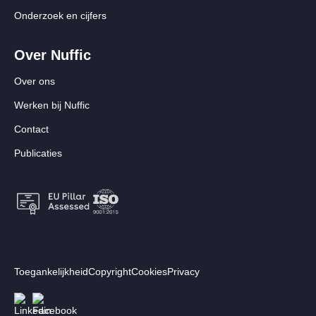
Onderzoek en cijfers
Over Nuffic
Over ons
Werken bij Nuffic
Contact
Publicaties
Footer:
Toegankelijkheid
Copyright
Cookies
Privacy
Secundair
Volg ons
Afbeelding
Afbeelding
menu