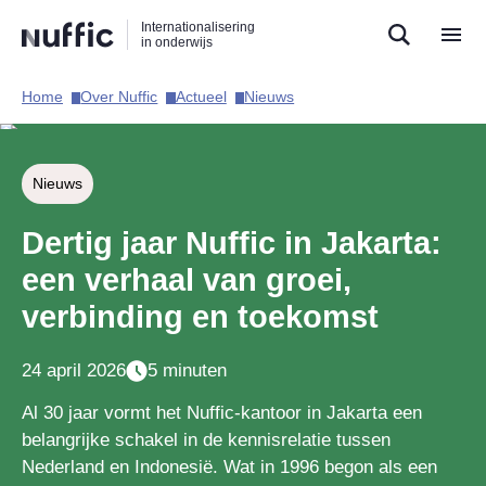
Direct
Direct
Direct
Internationalisering
naar
naar
naar
in onderwijs
de
de
de
zoekfunctie
hoofdnavigatie
inhoud
Home​
Over Nuffic​
Actueel​
Nieuws​
Hoofdnavigatie
Nieuws
Dertig jaar Nuffic in Jakarta:
een verhaal van groei,
verbinding en toekomst
24 april 2026
5 minuten
Al 30 jaar vormt het Nuffic-kantoor in Jakarta een
belangrijke schakel in de kennisrelatie tussen
Nederland en Indonesië. Wat in 1996 begon als een