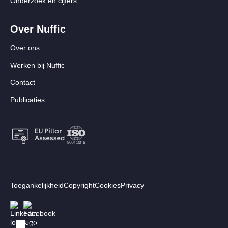
Onderzoek en cijfers
Over Nuffic
Over ons
Werken bij Nuffic
Contact
Publicaties
Footer:
Toegankelijkheid
Copyright
Cookies
Privacy
Secundair
Volg ons
Afbeelding
Afbeelding
menu
Switch to English