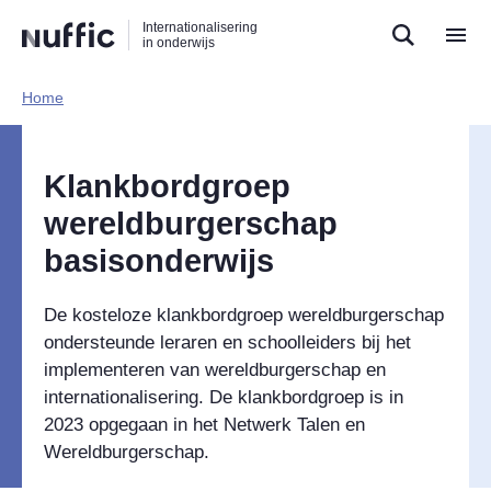
Direct
Direct
Direct
Internationalisering
naar
naar
naar
in onderwijs
de
de
de
zoekfunctie
hoofdnavigatie
inhoud
Home​
Hoofdnavigatie
Klankbordgroep
wereldburgerschap
basisonderwijs
De kosteloze klankbordgroep wereldburgerschap
ondersteunde leraren en schoolleiders bij het
implementeren van wereldburgerschap en
internationalisering. De klankbordgroep is in
2023 opgegaan in het Netwerk Talen en
Wereldburgerschap.