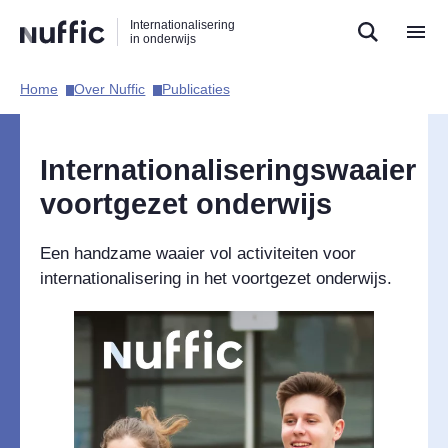
Direct
Direct
Direct
Internationalisering
naar
naar
naar
in onderwijs
de
de
de
zoekfunctie
hoofdnavigatie
inhoud
Home​
Over Nuffic​
Publicaties​
Hoofdnavigatie
Internationaliseringswaaier
voortgezet onderwijs
Een handzame waaier vol activiteiten voor
internationalisering in het voortgezet onderwijs.