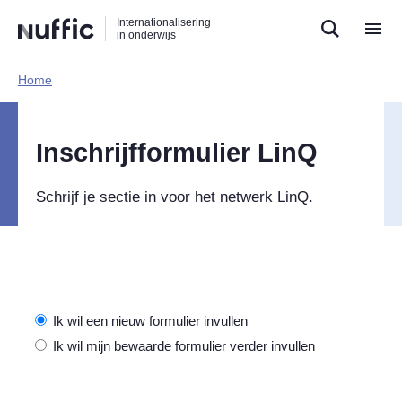
Direct
Direct
Direct
Internationalisering
naar
naar
naar
in onderwijs
de
de
de
zoekfunctie
hoofdnavigatie
inhoud
Home​
Hoofdnavigatie
Inschrijfformulier LinQ
Schrijf je sectie in voor het netwerk LinQ.