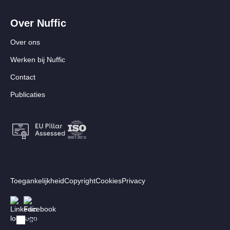
Over Nuffic
Over ons
Werken bij Nuffic
Contact
Publicaties
Footer:
Toegankelijkheid
Copyright
Cookies
Privacy
Secundair
Volg ons
Afbeelding
Afbeelding
menu
Switch to English