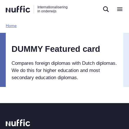
Direct
Direct
Direct
Internationalisering
naar
naar
naar
in onderwijs
de
de
de
zoekfunctie
hoofdnavigatie
inhoud
Home​
Hoofdnavigatie
DUMMY Featured card
Compares foreign diplomas with Dutch diplomas.
We do this for higher education and most
secondary education diplomas.