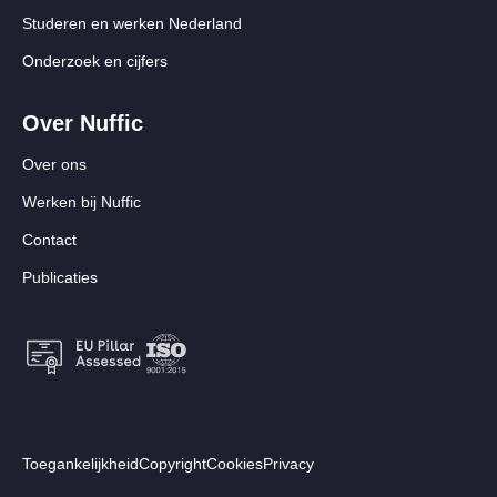
Studeren en werken Nederland
Onderzoek en cijfers
Over Nuffic
Over ons
Werken bij Nuffic
Contact
Publicaties
Footer:
Toegankelijkheid
Copyright
Cookies
Privacy
Secundair
Volg ons