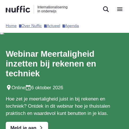
Direct
Direct
Direct
Internationalisering
naar
naar
naar
in onderwijs
de
de
de
zoekfunctie
hoofdnavigatie
inhoud
Home​
Over Nuffic​
Actueel​
Agenda​
Hoofdnavigatie
Webinar Meertaligheid
inzetten bij rekenen en
techniek
Online
6 oktober 2026
Hoe zet je meertaligheid juist in bij rekenen en
techniek? Ontdek in dit webinar hoe je thuistalen
praktisch en waardevol kunt benutten in je klas.
Meld je aan