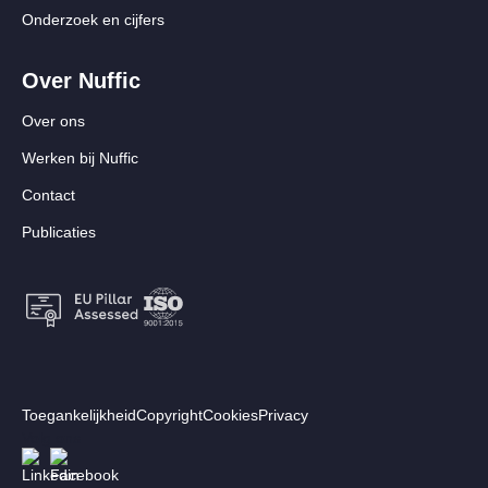
Onderzoek en cijfers
Over Nuffic
Over ons
Werken bij Nuffic
Contact
Publicaties
Footer:
Toegankelijkheid
Copyright
Cookies
Privacy
Secundair
Volg ons
Afbeelding
Afbeelding
menu