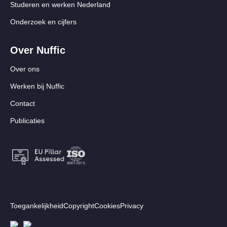
Studeren en werken Nederland
Onderzoek en cijfers
Over Nuffic
Over ons
Werken bij Nuffic
Contact
Publicaties
Footer:
Toegankelijkheid
Copyright
Cookies
Privacy
Secundair
Volg ons
Afbeelding
Afbeelding