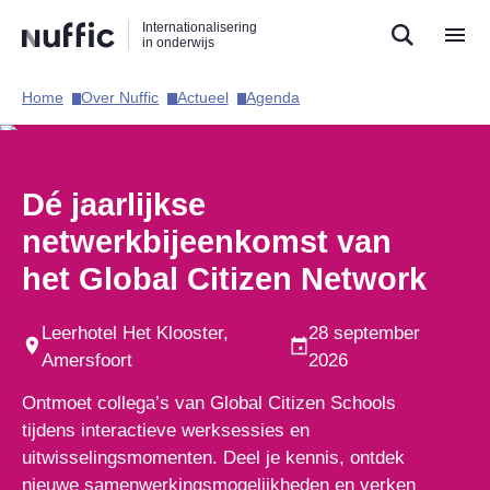
Direct
Direct
Direct
Internationalisering
naar
naar
naar
in onderwijs
de
de
de
zoekfunctie
hoofdnavigatie
inhoud
Home​
Over Nuffic​
Actueel​
Agenda​
Hoofdnavigatie
Dé jaarlijkse
netwerkbijeenkomst van
het Global Citizen Network
Leerhotel Het Klooster,
28 september
Amersfoort
2026
Ontmoet collega’s van Global Citizen Schools
tijdens interactieve werksessies en
uitwisselingsmomenten. Deel je kennis, ontdek
nieuwe samenwerkingsmogelijkheden en verken