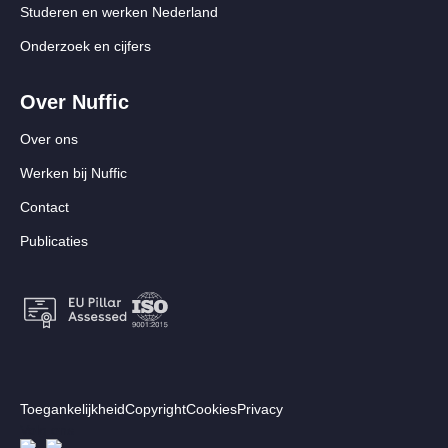
Studeren en werken Nederland
Onderzoek en cijfers
Over Nuffic
Over ons
Werken bij Nuffic
Contact
Publicaties
Footer:
Toegankelijkheid
Copyright
Cookies
Privacy
Secundair
Volg ons