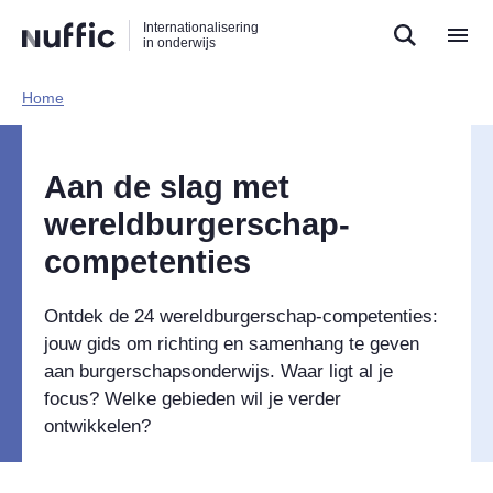
Direct
Direct
Direct
Internationalisering
naar
naar
naar
in onderwijs
de
de
de
zoekfunctie
hoofdnavigatie
inhoud
Home​
Hoofdnavigatie
Aan de slag met
wereldburgerschap-
competenties
Ontdek de 24 wereldburgerschap-competenties:
jouw gids om richting en samenhang te geven
aan burgerschapsonderwijs. Waar ligt al je
focus? Welke gebieden wil je verder
ontwikkelen?