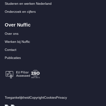
Studeren en werken Nederland
Onderzoek en cijfers
Over Nuffic
Over ons
Werken bij Nuffic
Contact
Publicaties
Footer:
Toegankelijkheid
Copyright
Cookies
Privacy
Secundair
Volg ons